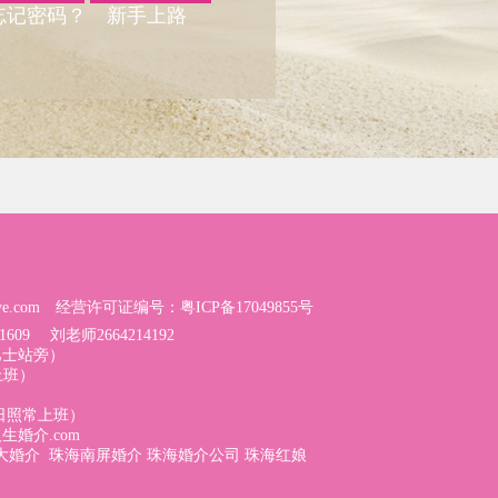
忘记密码？
新手上路
ve.com
经营许可证编号：
粤ICP备17049855号
1609
刘老师
2664214192
巴士站旁）
常上班）
（节假日照常上班）
生婚介.com
大婚介
珠海南屏婚介
珠海婚介公司
珠海红娘