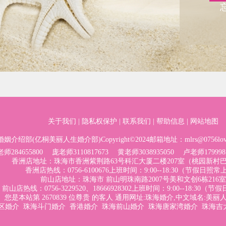
关于我们
|
隐私权保护
|
联系我们
|
帮助信息
|
网站地图
绍部(亿桐美丽人生婚介部)Copyright©2024邮箱地址：
mlrs@0756lo
老师
284655800
庞老师
3110817673
黄老师
3038935050
卢老师
179998
香洲店地址：珠海市香洲紫荆路63号科汇大厦二楼207室（桃园新村
香洲店热线：0756-6100676上班时间：9:00--18:30（节假日照
前山店地址：珠海市 前山明珠南路2007号美和文创6栋216室
前山店热线：0756-3229520、18666928302上班时间：9:00--18:30
您是本站第 2670839 位尊贵 的客人 通用网址:
珠海婚介
,中文域名:美丽人
区婚介
珠海斗门婚介
香港婚介
珠海前山婚介
珠海唐家湾婚介
珠海吉